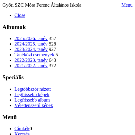
Győri SZC Móra Ferenc Általános Iskola
Menu
Close
Albumok
2025/2026. tanév
357
2024/2025. tanév
528
2023/2024. tanév
927
Tanéközi események
5
2022/2023. tanév
643
2021/2022. tanév
372
Speciális
Legtöbbször nézett
Legfrissebb képek
Legfrissebb album
Véletlenszerű képek
Menü
Címkék
0
Keresés