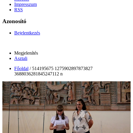
Impresszum
RSS
Azonosító
Bejelentkezés
Megjelenítés
Asztali
Főoldal
/
514195675 1275902897873827
3688036281845247112 n