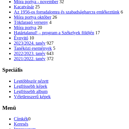
Móra portya - november
32
Kacatvásár
25
Az 1956-os forradalomra és szabadságharcra emlékeztünk
6
Móra portya október
26
Tökfaragó verseny
4
Móra portya
20
Határtalanul! – program a Székelyek földjén
17
Évnyitó
10
2023/2024. tanév
927
Tanéközi események
5
2022/2023. tanév
643
2021/2022. tanév
372
Speciális
Legtöbbször nézett
Legfrissebb képek
Legfrissebb album
Véletlenszerű képek
Menü
Címkék
0
Keresés