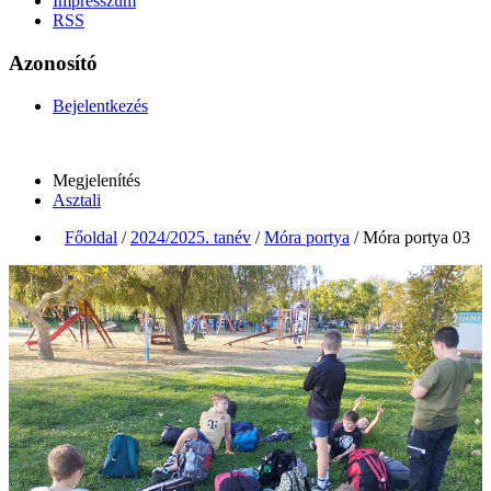
Impresszum
RSS
Azonosító
Bejelentkezés
Megjelenítés
Asztali
Főoldal
/
2024/2025. tanév
/
Móra portya
/
Móra portya 03