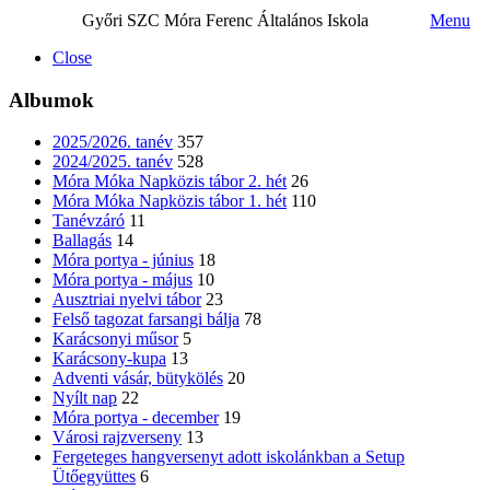
Győri SZC Móra Ferenc Általános Iskola
Menu
Close
Albumok
2025/2026. tanév
357
2024/2025. tanév
528
Móra Móka Napközis tábor 2. hét
26
Móra Móka Napközis tábor 1. hét
110
Tanévzáró
11
Ballagás
14
Móra portya - június
18
Móra portya - május
10
Ausztriai nyelvi tábor
23
Felső tagozat farsangi bálja
78
Karácsonyi műsor
5
Karácsony-kupa
13
Adventi vásár, bütykölés
20
Nyílt nap
22
Móra portya - december
19
Városi rajzverseny
13
Fergeteges hangversenyt adott iskolánkban a Setup
Ütőegyüttes
6