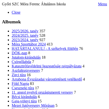
Győri SZC Móra Ferenc Általános Iskola
Menu
Close
Albumok
2025/2026. tanév
357
2024/2025. tanév
528
2023/2024. tanév
927
Móra Sporttábor 2024
413
HATÁRTALANUL! - A székelyek földjén
76
DÖK-nap
8
Jutalom-kirándulás
18
Csörgőlabda
7
Katasztrófavédelmi Igazgatóság rajzpályázata
4
Aszfaltrajzverseny
7
Zirci túra
16
Arrabona Évszázadai várostörténeti vetélkedő
4
Föld Napja
83
Cseszneki túra
17
11. angol nyelvű országismereti verseny
7
Bécsi kirándulás
6
Gaja-völgyi túra
15
Mezei futóverseny Mórásan
5