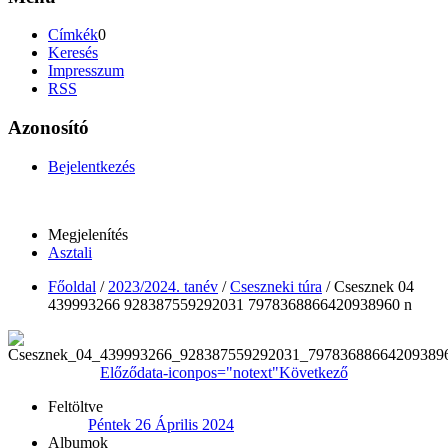
Címkék
0
Keresés
Impresszum
RSS
Azonosító
Bejelentkezés
Megjelenítés
Asztali
Főoldal
/
2023/2024. tanév
/
Cseszneki túra
/
Csesznek 04
439993266 928387559292031 7978368866420938960 n
Előző
data-iconpos="notext"
Következő
Feltöltve
Péntek 26 Április 2024
Albumok