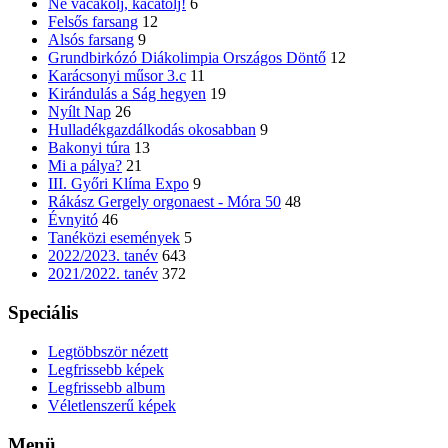
Ne vacakolj, kacatolj!
6
Felsős farsang
12
Alsós farsang
9
Grundbirkózó Diákolimpia Országos Döntő
12
Karácsonyi műsor 3.c
11
Kirándulás a Ság hegyen
19
Nyílt Nap
26
Hulladékgazdálkodás okosabban
9
Bakonyi túra
13
Mi a pálya?
21
III. Győri Klíma Expo
9
Rákász Gergely orgonaest - Móra 50
48
Évnyitó
46
Tanéközi események
5
2022/2023. tanév
643
2021/2022. tanév
372
Speciális
Legtöbbször nézett
Legfrissebb képek
Legfrissebb album
Véletlenszerű képek
Menü