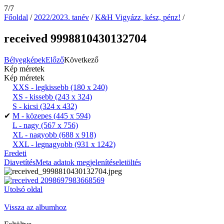
7/7
Főoldal
/
2022/2023. tanév
/
K&H Vigyázz, kész, pénz!
/
received 9998810430132704
Bélyegképek
Előző
Következő
Kép méretek
Kép méretek
XXS - legkissebb
(180 x 240)
XS - kissebb
(243 x 324)
S - kicsi
(324 x 432)
✔
M - közepes
(445 x 594)
L - nagy
(567 x 756)
XL - nagyobb
(688 x 918)
XXL - legnagyobb
(931 x 1242)
Eredeti
Diavetítés
Meta adatok megjelenítése
letöltés
Utolsó oldal
Vissza az albumhoz