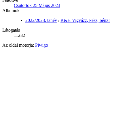
Feltöltve
Csütörtök 25 Május 2023
Albumok
2022/2023. tanév
/
K&H Vigyázz, kész, pénz!
Látogatás
11282
Az oldal motorja:
Piwigo