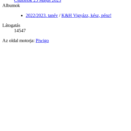
Csütörtök 25 Május 2023
Albumok
2022/2023. tanév
/
K&H Vigyázz, kész, pénz!
Látogatás
14547
Az oldal motorja:
Piwigo