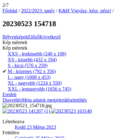
2/7
Főoldal
/
2022/2023. tanév
/
K&H Vigyázz, kész, pénz!
/
20230523 154718
Bélyegképek
Előző
Következő
Kép méretek
Kép méretek
XXS - legkissebb
(240 x 108)
XS - kissebb
(432 x 194)
S - kicsi
(576 x 259)
✔
M - közepes
(792 x 356)
L - nagy
(1008 x 453)
XL - nagyobb
(1224 x 550)
XXL - legnagyobb
(1656 x 745)
Eredeti
Diavetítés
Meta adatok megjelenítése
letöltés
Létrehozva
Kedd 23 Május 2023
Feltöltve