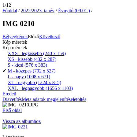
1/12
Főoldal
/
2022/2023. tanév
/
Évnyitó (09.01.)
/
IMG 0210
Bélyegképek
Előző
Következő
Kép méretek
Kép méretek
XXS - legkissebb
(240 x 159)
XS - kissebb
(432 x 287)
S - kicsi
(576 x 383)
✔
M - közepes
(792 x 527)
L - nagy
(1008 x 671)
XL - nagyobb
(1224 x 815)
XXL - legnagyobb
(1656 x 1103)
Eredeti
Diavetítés
Meta adatok megjelenítése
letöltés
Első oldal
Vissza az albumhoz