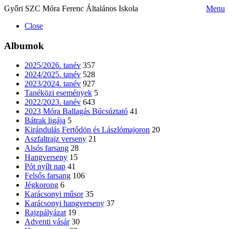
Győri SZC Móra Ferenc Általános Iskola
Menu
Close
Albumok
2025/2026. tanév
357
2024/2025. tanév
528
2023/2024. tanév
927
Tanéközi események
5
2022/2023. tanév
643
2023 Móra Ballagás Búcsúztató
41
Bátrak ligája
5
Kirándulás Fertődön és Lászlómajoron
20
Aszfaltrajz verseny
21
Alsós farsang
28
Hangverseny
15
Pót nyílt nap
41
Felsős farsang
106
Jégkorong
6
Karácsonyi műsor
35
Karácsonyi hangverseny
37
Rajzpályázat
19
Adventi vásár
30