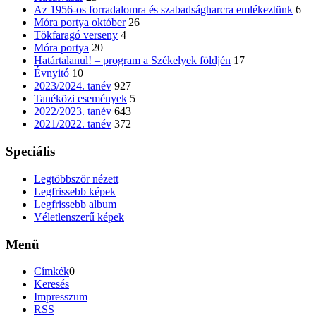
Az 1956-os forradalomra és szabadságharcra emlékeztünk
6
Móra portya október
26
Tökfaragó verseny
4
Móra portya
20
Határtalanul! – program a Székelyek földjén
17
Évnyitó
10
2023/2024. tanév
927
Tanéközi események
5
2022/2023. tanév
643
2021/2022. tanév
372
Speciális
Legtöbbször nézett
Legfrissebb képek
Legfrissebb album
Véletlenszerű képek
Menü
Címkék
0
Keresés
Impresszum
RSS