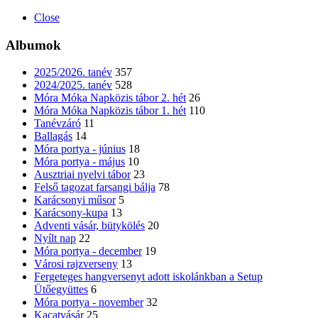
Close
Albumok
2025/2026. tanév
357
2024/2025. tanév
528
Móra Móka Napközis tábor 2. hét
26
Móra Móka Napközis tábor 1. hét
110
Tanévzáró
11
Ballagás
14
Móra portya - június
18
Móra portya - május
10
Ausztriai nyelvi tábor
23
Felső tagozat farsangi bálja
78
Karácsonyi műsor
5
Karácsony-kupa
13
Adventi vásár, bütykölés
20
Nyílt nap
22
Móra portya - december
19
Városi rajzverseny
13
Fergeteges hangversenyt adott iskolánkban a Setup
Ütőegyüttes
6
Móra portya - november
32
Kacatvásár
25