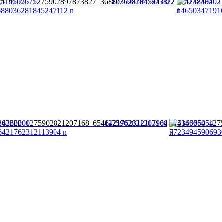
14195675 1275902897873827 3688036281845247112
514238402 1
n
362200 1275902821207168 6546421762312113904
514366054 127
n