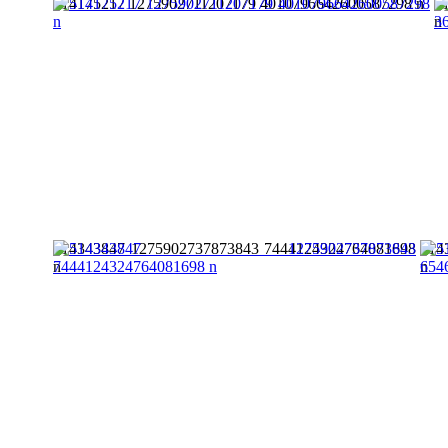
514175217 1275902711207179 4010796642600587298 n
5
n
514343847 1275902737873843 7444124324764081698
514
n
n