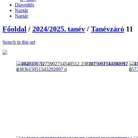
Diavetítés
Naptár
Naptár
Főoldal
/
2024/2025. tanév
/
Tanévzáró
11
Search in this set
514025576 1275902714540512 2383615051543292097
514
n
n