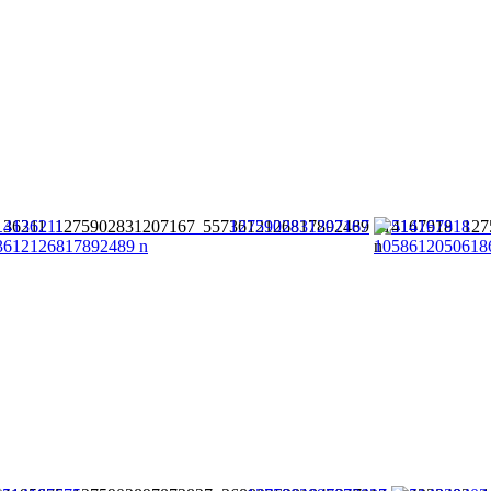
136211 1275902831207167 5573612126817892489
514167918 127
n