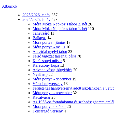
Albumok
2025/2026. tanév
357
2024/2025. tanév
528
Móra Móka Napközis tábor 2. hét
26
Móra Móka Napközis tábor 1. hét
110
Tanévzáró
11
Ballagás
14
Móra portya - június
18
Móra portya - május
10
Ausztriai nyelvi tábor
23
Felső tagozat farsangi bálja
78
Karácsonyi műsor
5
Karácsony-kupa
13
Adventi vásár, bütykölés
20
Nyílt nap
22
Móra portya - december
19
Városi rajzverseny
13
Fergeteges hangversenyt adott iskolánkban a Setu
Móra portya - november
32
Kacatvásár
25
Az 1956-os forradalomra és szabadságharcra emlé
Móra portya október
26
Tökfaragó verseny
4