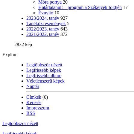
Móra portya
20
Határtalanul! – program a Székelyek földjén
17
Évnyitó
10
2023/2024. tanév
927
Tanéközi események
5
2022/2023. tanév
643
2021/2022. tanév
372
2832 kép
Explore
Legtöbbször nézett
Legfrissebb képek
Legfrissebb album
Véletlenszerű képek
Naptár
Címkék
(0)
Keresés
Impresszum
RSS
Legtöbbször nézett
Legfrissebb képek