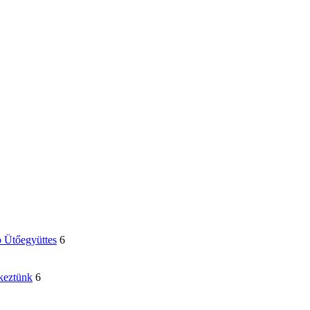
p Ütőegyüttes
6
keztünk
6