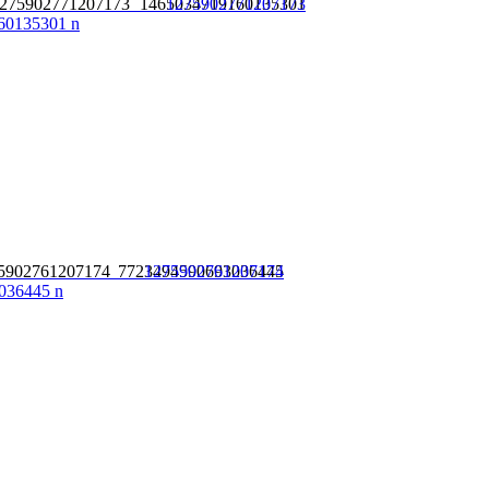
275902771207173 1465034719160135301
5902761207174 7723494590693036445