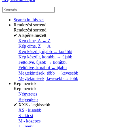
Search in this set
Rendezési sorrend
Rendezési sorrend
✔
Alapértelmezett
Kép címe, A → Z
Kép címe, Z → A
Kép készült, újabb → korábbi
Kép készült, korábbi → újabb
Feltöltve, újabb → korábbi
Feltöltve, korábbi → újabb
Megtekintések, több → kevesebb
Megtekintések, kevesebb → több
Kép méretek
Kép méretek
Négyzetes
Bélyegkép
✔
XXS - legkissebb
XS - kissebb
S - kicsi
M - közepes
L - nagy