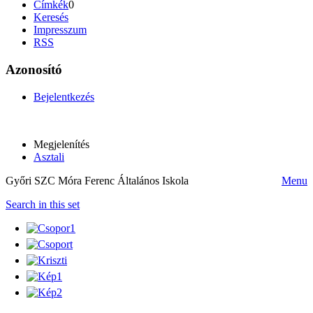
Címkék
0
Keresés
Impresszum
RSS
Azonosító
Bejelentkezés
Megjelenítés
Asztali
Győri SZC Móra Ferenc Általános Iskola
Menu
Search in this set