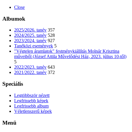
Close
Albumok
2025/2026. tanév
357
2024/2025. tanév
528
2023/2024. tanév
927
Tanéközi események
5
"Végtelen áramlatok" festménykiállítás Molnár Krisztina
műveiből (József Attila Művelődési Ház, 2023. július 10-től)
5
2022/2023. tanév
643
2021/2022. tanév
372
Speciális
Legtöbbször nézett
Legfrissebb képek
Legfrissebb album
Véletlenszerű képek
Menü