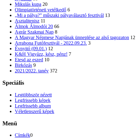
Mikulás kupa
20
Olimpiatörténeti vetélkedő
6
„Mi a pálya?” műszaki pályaválasztó fesztivál
13
Asztalitenisz
11
Álmok Álmodói 20
66
Agrár Szakmai Nap
8
A Magyar Népmese Napjának ünneplése az alsó tagozaton
12
Arrabona Futófesztivál - 2022.09.23.
3
Évnyitó (09.01.)
12
K&H Vigyázz, kész, pénz!
7
Etesd az eszed
10
Birkózás
9
2021/2022. tanév
372
Speciális
Legtöbbször nézett
Legfrissebb képek
Legfrissebb album
Véletlenszerű képek
Menü
Címkék
0