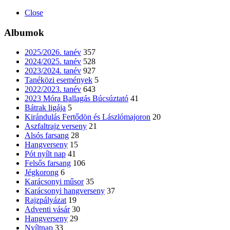
Close
Albumok
2025/2026. tanév
357
2024/2025. tanév
528
2023/2024. tanév
927
Tanéközi események
5
2022/2023. tanév
643
2023 Móra Ballagás Búcsúztató
41
Bátrak ligája
5
Kirándulás Fertődön és Lászlómajoron
20
Aszfaltrajz verseny
21
Alsós farsang
28
Hangverseny
15
Pót nyílt nap
41
Felsős farsang
106
Jégkorong
6
Karácsonyi műsor
35
Karácsonyi hangverseny
37
Rajzpályázat
19
Adventi vásár
30
Hangverseny
29
Nyíltnap
33